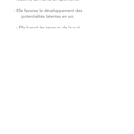
- Elle favorise le développement des
potentialités latentes en soi.
- Elle bannit les terreurs de la nuit
- adoucit les passions sauvages.
- Elle participe à la relaxation de l’être.
- Elle combat très efficacement l’insomnie,
les frayeurs nocturnes, les maux songes et la
dépression.
Coordonnées