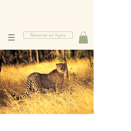
Réserver en ligne
M
b
o
u
a