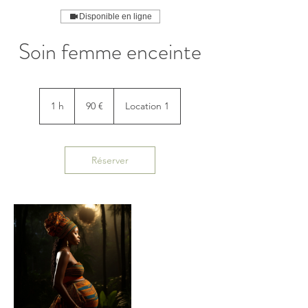
Disponible en ligne
Soin femme enceinte
90
euros
1 h
1
90 €
Location 1
Réserver