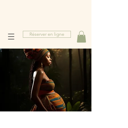
Réserver en ligne
M
b
o
u
a